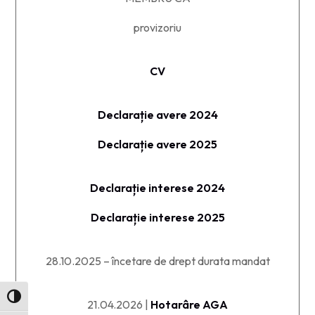
provizoriu
CV
Declarație avere 2024
Declarație avere 2025
Declarație interese 2024
Declarație interese 2025
28.10.2025 – încetare de drept durata mandat
Toggle High Contrast
21.04.2026 |
Hotarâre AGA