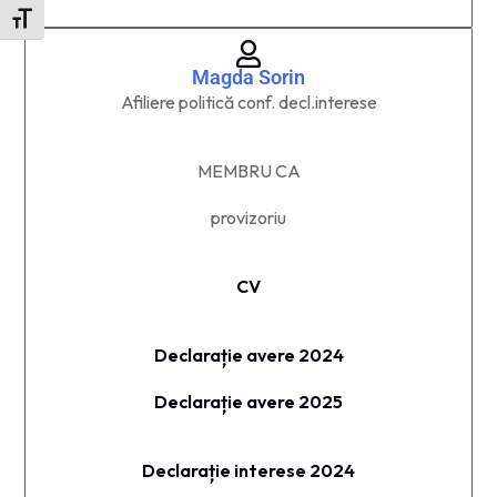
Toggle Font Size
Magda Sorin
Afiliere politică conf. decl.interese
MEMBRU CA​
provizoriu
CV
Declarație avere 2024
Declarație avere 2025
Declarație interese 2024